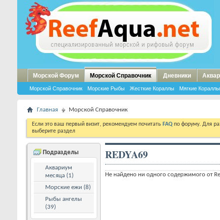
Морской Форум
Морской Справочник
Дневники
Аквар
Морской Справочник
Морские Рыбы
Жесткие Кораллы
Мягкие Кораллы
Главная
Морской Справочник
Если это ваш первый визит, рекомендуем почитать
FAQ
по форуму. Для р
выберите раздел
REDYA69
Подразделы
Аквариум
Не найдено ни одного содержимого от R
месяца (1)
Морские ежи (8)
Рыбы ангелы
(39)