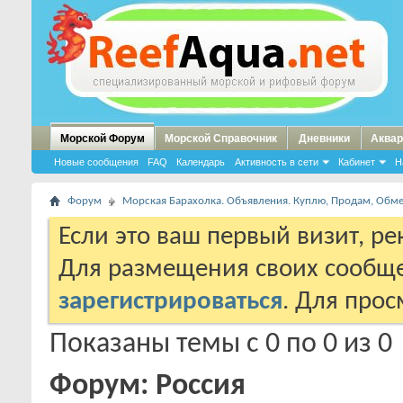
Морской Форум
Морской Справочник
Дневники
Аквар
Новые сообщения
FAQ
Календарь
Активность в сети
Кабинет
Н
Форум
Морская Барахолка. Объявления. Куплю, Продам, Обм
Если это ваш первый визит, р
Для размещения своих сообщ
зарегистрироваться
. Для про
Показаны темы с 0 по 0 из 0
Форум:
Россия