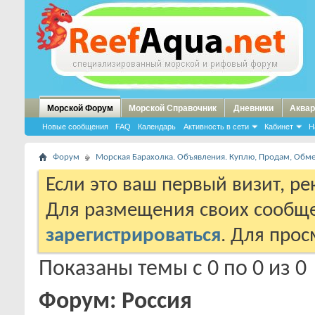
Морской Форум
Морской Справочник
Дневники
Аквар
Новые сообщения
FAQ
Календарь
Активность в сети
Кабинет
Н
Форум
Морская Барахолка. Объявления. Куплю, Продам, Обм
Если это ваш первый визит, р
Для размещения своих сообщ
зарегистрироваться
. Для про
Показаны темы с 0 по 0 из 0
Форум:
Россия