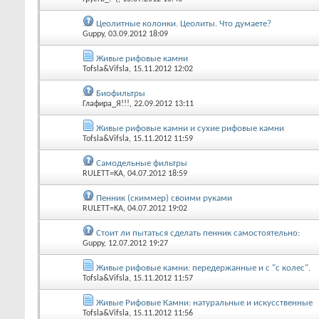
Цеолитные колонки. Цеолиты. Что думаете?
Guppy
, 03.09.2012 18:09
Живые рифовые камни
Tofsla&Vifsla
, 15.11.2012 12:02
Биофильтры
Глафира_Я!!!
, 22.09.2012 13:11
Живые рифовые камни и сухие рифовые камни
Tofsla&Vifsla
, 15.11.2012 11:59
Самодельные фильтры
RULETT=KA
, 04.07.2012 18:59
Пенник (скиммер) своими руками
RULETT=KA
, 04.07.2012 19:02
Стоит ли пытаться сделать пенник самостоятельно:
Guppy
, 12.07.2012 19:27
Живые рифовые камни: передержанные и с "с колес".
Tofsla&Vifsla
, 15.11.2012 11:57
Живые Рифовые Камни: натуральные и искусственные
Tofsla&Vifsla
, 15.11.2012 11:56