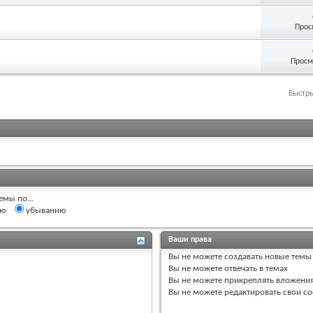
Прос
Просм
Быстр
емы по...
ию
убыванию
Ваши права
Вы
не можете
создавать новые темы
Вы
не можете
отвечать в темах
Вы
не можете
прикреплять вложени
Вы
не можете
редактировать свои с