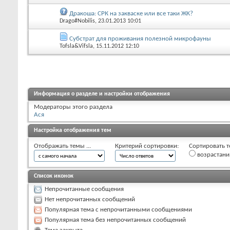
Дракоша: СРК на закваске или все таки ЖК?
Drago#Nobilis
, 23.01.2013 10:01
Субстрат для проживания полезной микрофауны
Tofsla&Vifsla
, 15.11.2012 12:10
Информация о разделе и настройки отображения
Модераторы этого раздела
Ася
Настройка отображения тем
Отображать темы ...
Критерий сортировки:
Сортировать т
возрастан
Список иконок
Непрочитанные сообщения
Нет непрочитанных сообщений
Популярная тема с непрочитанными сообщениями
Популярная тема без непрочитанных сообщений