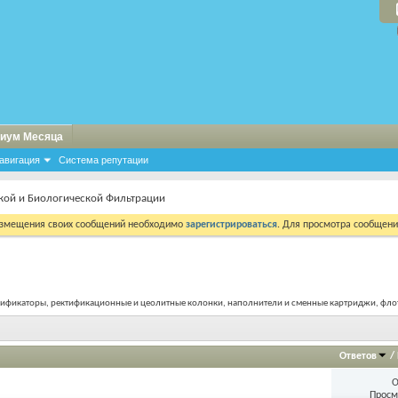
иум Месяца
авигация
Система репутации
кой и Биологической Фильтрации
азмещения своих сообщений необходимо
зарегистрироваться
. Для просмотра сообщен
рификаторы, ректификационные и цеолитные колонки, наполнители и сменные картриджи, фло
Ответов
/
О
Просм