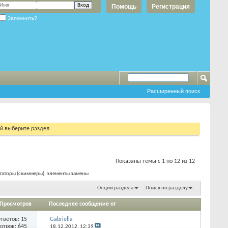
Помощь
Регистрация
Запомнить?
Расширенный поиск
ий выберите раздел
Показаны темы с 1 по 12 из 12
таторы (скиммеры), элементы замены
Опции раздела
Поиск по разделу
Просмотров
Последнее сообщение от
тветов:
15
Gabriella
отров: 645
18.12.2012,
12:39