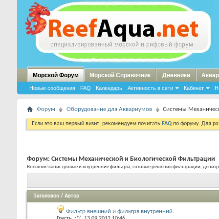
Морской Форум
Морской Справочник
Дневники
Аквар
Новые сообщения
FAQ
Календарь
Активность в сети
Кабинет
Н
Форум
Оборудование для Аквариумов
Системы Механичес
Если это ваш первый визит, рекомендуем почитать
FAQ
по форуму. Для р
Форум:
Системы Механической и Биологической Фильтрации
Внешние канистровые и внутренние фильтры, готовые решения фильтрации, денит
Заголовок
/
Автор
Фильтр внешний и фильтрв внутренний.
Грусть_:*(
, 13.09.2012 10:46