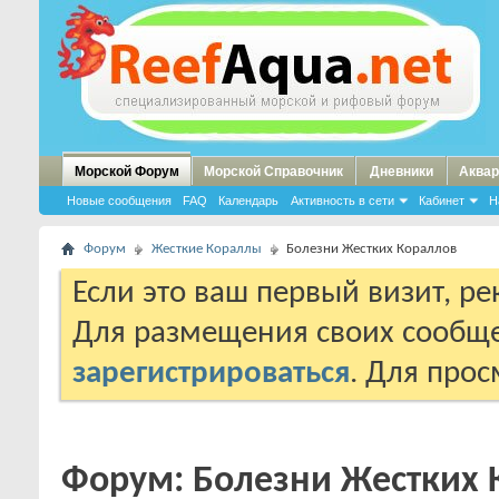
Морской Форум
Морской Справочник
Дневники
Аквар
Новые сообщения
FAQ
Календарь
Активность в сети
Кабинет
Н
Форум
Жесткие Кораллы
Болезни Жестких Кораллов
Если это ваш первый визит, р
Для размещения своих сообщ
зарегистрироваться
. Для про
Форум:
Болезни Жестких 