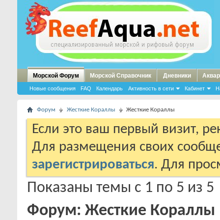
Морской Форум
Морской Справочник
Дневники
Аквар
Новые сообщения
FAQ
Календарь
Активность в сети
Кабинет
Н
Форум
Жесткие Кораллы
Жесткие Кораллы
Если это ваш первый визит, р
Для размещения своих сообщ
зарегистрироваться
. Для про
Показаны темы с 1 по 5 из 5
Форум:
Жесткие Кораллы