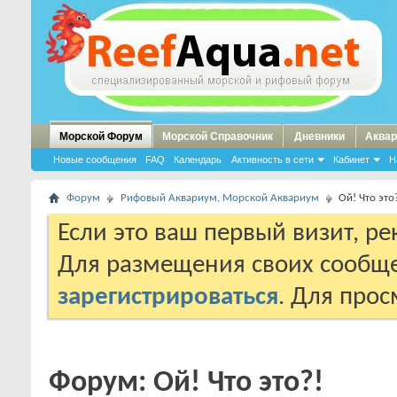
Морской Форум
Морской Справочник
Дневники
Аквар
Новые сообщения
FAQ
Календарь
Активность в сети
Кабинет
Н
Форум
Рифовый Аквариум, Морской Аквариум
Ой! Что это
Если это ваш первый визит, р
Для размещения своих сообщ
зарегистрироваться
. Для про
Форум:
Ой! Что это?!