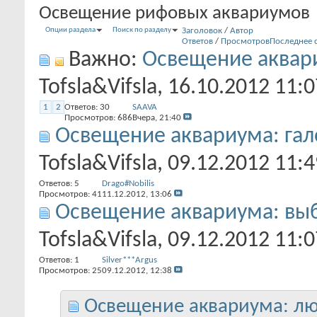
Освещение рифовых аквариумов
Опции раздела
Поиск по разделу
Заголовок
/
Автор
Ответов
/
Просмотров
Последнее 
Важно:
Освещение аквар
Tofsla&Vifsla
, 16.10.2012 11:0
1
2
Ответов:
30
SAAVA
Просмотров: 686
Вчера,
21:40
Освещение аквариума: га
Tofsla&Vifsla
, 09.12.2012 11:4
Ответов:
5
Drago#Nobilis
Просмотров: 41
11.12.2012,
13:06
Освещение аквариума: вы
Tofsla&Vifsla
, 09.12.2012 11:0
Ответов:
1
Silver***Argus
Просмотров: 25
09.12.2012,
12:38
Освещение аквариума: лю