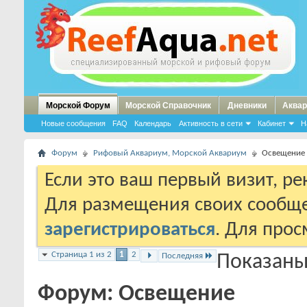
Морской Форум
Морской Справочник
Дневники
Аквар
Новые сообщения
FAQ
Календарь
Активность в сети
Кабинет
Н
Форум
Рифовый Аквариум, Морской Аквариум
Освещение
Если это ваш первый визит, р
Для размещения своих сообщ
зарегистрироваться
. Для про
Страница 1 из 2
1
2
Последняя
Показаны 
Форум:
Освещение