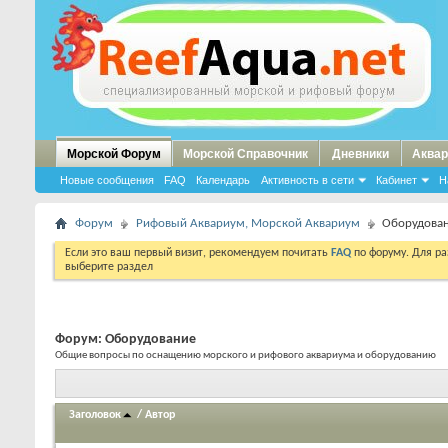
Морской Форум
Морской Справочник
Дневники
Аквар
Новые сообщения
FAQ
Календарь
Активность в сети
Кабинет
Н
Форум
Рифовый Аквариум, Морской Аквариум
Оборудова
Если это ваш первый визит, рекомендуем почитать
FAQ
по форуму. Для р
выберите раздел
Форум:
Оборудование
Общие вопросы по оснащению морского и рифового аквариума и оборудованию
Заголовок
/
Автор