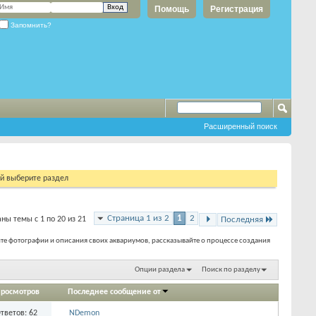
Помощь
Регистрация
Запомнить?
Расширенный поиск
ий выберите раздел
Страница 1 из 2
1
2
ны темы с 1 по 20 из 21
Последняя
те фотографии и описания своих аквариумов, рассказывайте о процессе создания
Опции раздела
Поиск по разделу
росмотров
Последнее сообщение от
тветов:
62
NDemon