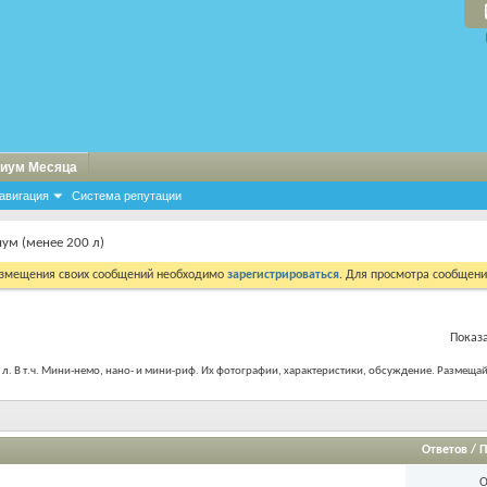
иум Месяца
авигация
Система репутации
ум (менее 200 л)
азмещения своих сообщений необходимо
зарегистрироваться
. Для просмотра сообщен
Показа
 В т.ч. Мини-немо, нано- и мини-риф. Их фотографии, характеристики, обсуждение. Размещай
Ответов
/
П
О