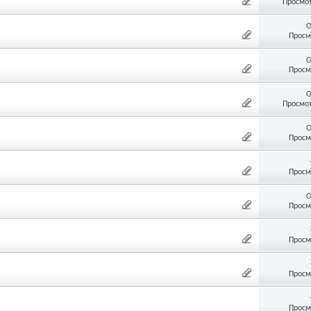
Просмот
О
Просм
О
Просм
О
Просмот
О
Просм
Просм
О
Просм
Просм
Просм
Просм