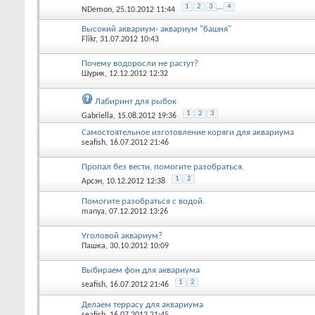
1
2
3
...
4
NDemon
, 25.10.2012 11:44
Высокий аквариум- аквариум "башня"
Flikr
, 31.07.2012 10:43
Почему водоросли не растут?
Шурик
, 12.12.2012 12:32
Лабиринт для рыбок
1
2
3
Gabriella
, 15.08.2012 19:36
Самостоятельное изготовление коряги для аквариума
seafish
, 16.07.2012 21:46
Пропал без вести, помогите разобраться.
1
2
Арсэн
, 10.12.2012 12:38
Помогите разобраться с водой.
manya
, 07.12.2012 13:26
Уголовой аквариум?
Пашка
, 30.10.2012 10:09
Выбираем фон для аквариума
1
2
seafish
, 16.07.2012 21:46
Делаем террасу для аквариума
seafish
, 16.07.2012 21:45