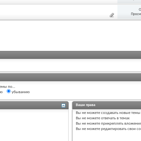
О
Просм
емы по...
ию
убыванию
Ваши права
Вы
не можете
создавать новые темы
Вы
не можете
отвечать в темах
Вы
не можете
прикреплять вложени
Вы
не можете
редактировать свои с