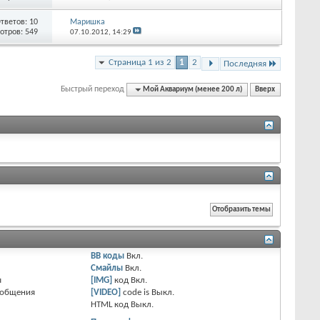
тветов:
10
Маришка
отров: 549
07.10.2012,
14:29
Страница 1 из 2
1
2
Последняя
Быстрый переход
Мой Аквариум (менее 200 л)
Вверх
BB коды
Вкл.
Смайлы
Вкл.
я
[IMG]
код
Вкл.
ообщения
[VIDEO]
code is
Выкл.
HTML код
Выкл.