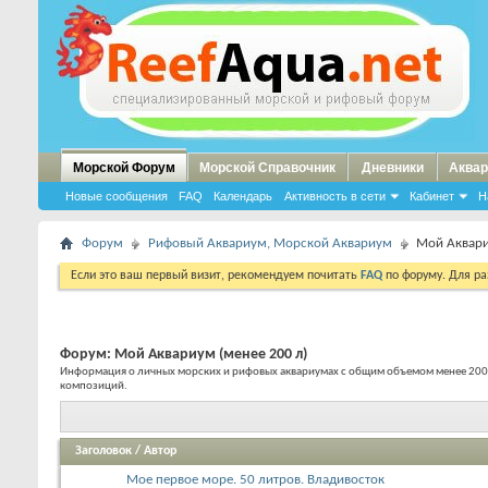
Морской Форум
Морской Справочник
Дневники
Аквар
Новые сообщения
FAQ
Календарь
Активность в сети
Кабинет
Н
Форум
Рифовый Аквариум, Морской Аквариум
Мой Аквари
Если это ваш первый визит, рекомендуем почитать
FAQ
по форуму. Для р
Форум:
Мой Аквариум (менее 200 л)
Информация о личных морских и рифовых аквариумах с общим объемом менее 200 л.
композиций.
Заголовок
/
Автор
Мое первое море. 50 литров. Владивосток