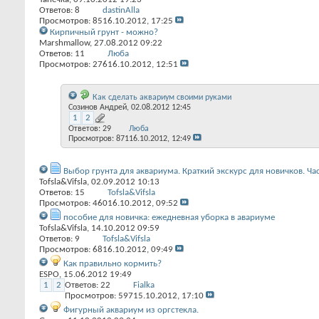
Ответов:
8
dastinAlla
Просмотров: 85
16.10.2012,
17:25
Кирпичный грунт - можно?
Marshmallow
, 27.08.2012 09:22
Ответов:
11
Люба
Просмотров: 276
16.10.2012,
12:51
Как сделать аквариум своими руками
Созинов Андрей
, 02.08.2012 12:45
1
2
Ответов:
29
Люба
Просмотров: 871
16.10.2012,
12:49
Выбор грунта для аквариума. Краткий экскурс для новичков. Час
Tofsla&Vifsla
, 02.09.2012 10:13
Ответов:
15
Tofsla&Vifsla
Просмотров: 460
16.10.2012,
09:52
пособие для новичка: ежедневная уборка в авариуме
Tofsla&Vifsla
, 14.10.2012 09:59
Ответов:
9
Tofsla&Vifsla
Просмотров: 68
16.10.2012,
09:49
Как правильно кормить?
ESPO
, 15.06.2012 19:49
1
2
Ответов:
22
Fialka
Просмотров: 597
15.10.2012,
17:10
Фигурный аквариум из оргстекла.