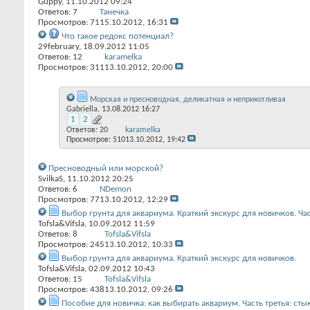
Guppy
, 11.10.2012 09:24
Ответов:
7
Танечка
Просмотров: 71
15.10.2012,
16:31
Что такое редокс потенциал?
29february
, 18.09.2012 11:05
Ответов:
12
karamelka
Просмотров: 311
13.10.2012,
20:00
Морская и пресноводная, деликатная и неприхотливая
Gabriella
, 13.08.2012 16:27
1
2
Ответов:
20
karamelka
Просмотров: 510
13.10.2012,
19:42
Пресноводный или морской?
SvilkaS
, 11.10.2012 20:25
Ответов:
6
NDemon
Просмотров: 77
13.10.2012,
12:29
Выбор грунта для аквариума. Краткий экскурс для новичков. Ча
Tofsla&Vifsla
, 10.09.2012 11:59
Ответов:
8
Tofsla&Vifsla
Просмотров: 245
13.10.2012,
10:33
Выбор грунта для аквариума. Краткий экскурс для новичков.
Tofsla&Vifsla
, 02.09.2012 10:43
Ответов:
15
Tofsla&Vifsla
Просмотров: 438
13.10.2012,
09:26
Пособие для новичка: как выбирать аквариум. Часть третья: сты