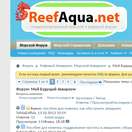
Морской Форум
Морской Справочник
Дневники
Аквар
Новые сообщения
FAQ
Календарь
Активность в сети
Кабинет
Н
Форум
Рифовый Аквариум, Морской Аквариум
Мой Будущ
Если это ваш первый визит, рекомендуем почитать
FAQ
по форуму. Для р
Страница 1 из 4
1
2
3
4
Показаны темы с 
Последняя
Форум:
Мой Будущий Аквариум
Вопросы новичков
Опции раздела
Поиск по разделу
Заголовок
/
Автор
Ответов
/
Просмотров
Последнее 
Важно:
пособие для новичка: как обустроить аквариум.
Tofsla&Vifsla
, 13.10.2012 10:59
Ответов:
12
АлекСандра
Просмотров: 115
Вчера,
18:28
Пособие для новичка: поддержание чистоты в аквариуме, обор