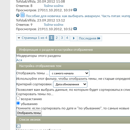
Tofsla&Vifsla
, 20.09.2012 11:08
Ответов:
8
Тойти-хойти
Просмотров: 270
11.10.2012,
10:59
Пособие для новичка: как выбирать аквариум. Часть пятая: мат
Tofsla&Vifsla
, 23.09.2012 13:12
Ответов:
9
Тойти-хойти
Просмотров: 219
11.10.2012,
10:52
Страница 1 из 4
1
2
3
4
Последняя
Информация о разделе и настройки отображения
Модераторы этого раздела
Ася
Настройка отображения тем
Отображать темы ...
Используйте этот фильтр, чтобы отобразить темы, не старше определ
Критерий сортировки:
Позволяет вам выбрать данные, по которым будет сортироваться спис
Сортировать темы по...
возрастанию
убыванию
Помните: если сортировать по дате и "по убыванию", то самые новы
Список иконок