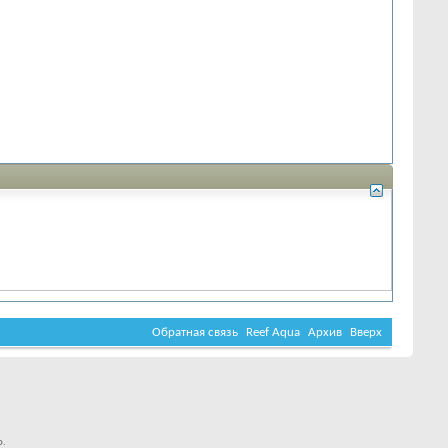
Обратная связь
Reef Aqua
Архив
Вверх
о.