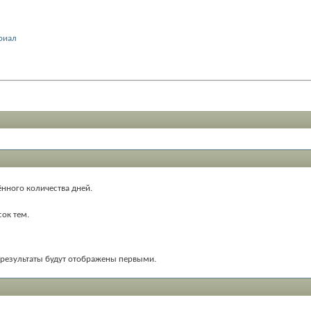
ериал
ённого количества дней.
ок тем.
е результаты будут отображены первыми.