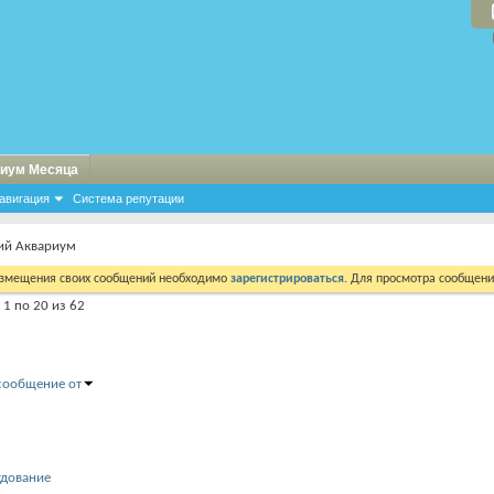
иум Месяца
авигация
Система репутации
ий Аквариум
азмещения своих сообщений необходимо
зарегистрироваться
. Для просмотра сообщен
1 по 20 из 62
сообщение от
удование