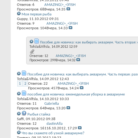
Tofsla&Vifsla
, 14.10.2012 09:46
Ответов:
6
AMAZING(>_<)FISH
Просмотров: 68
Вчера,
14:35
Моя первая рыба
Guppy
, 11.10.2012 09:31
Ответов:
9
AMAZING(>_<)FISH
Просмотров: 104
Вчера,
14:33
Пособие для новичка: как выбирать аквариум. Часть вторая:
Tofsla&Vifsla
, 14.09.2012 12:59
Ответов:
12
AMAZING(>_<)FISH
Просмотров: 299
Вчера,
14:32
Пособие для новичка: как выбирать аквариум. Часть первая: ра
Tofsla&Vifsla
, 14.09.2012 12:43
1
2
Ответов:
22
AMAZING(>_<)FISH
Просмотров: 457
Вчера,
14:24
пособие для новичка: еженедельная уборка в аквариуме
Tofsla&Vifsla
, 14.10.2012 10:33
Ответов:
11
Gabriella
Просмотров: 64
Вчера,
13:20
Рыбья стайка
Saffi
, 09.10.2012 09:38
Ответов:
12
dastinAlla
Просмотров: 161
16.10.2012,
17:29
Что вы скажете об узкой аквариуме?
Танечка
, 09.10.2012 19:23