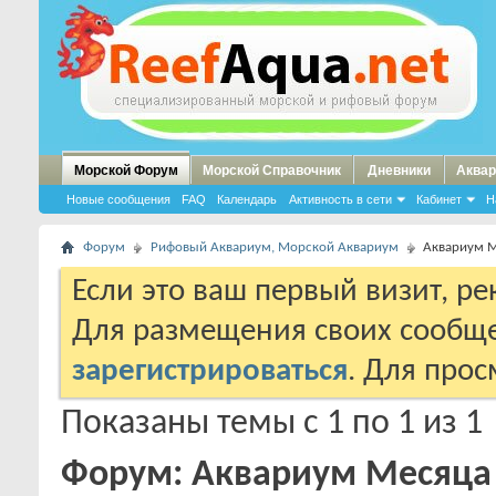
Морской Форум
Морской Справочник
Дневники
Аквар
Новые сообщения
FAQ
Календарь
Активность в сети
Кабинет
Н
Форум
Рифовый Аквариум, Морской Аквариум
Аквариум 
Если это ваш первый визит, р
Для размещения своих сообщ
зарегистрироваться
. Для про
Показаны темы с 1 по 1 из 1
Форум:
Аквариум Месяца