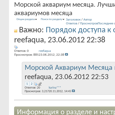
Морской аквариум месяца. Лучш
аквариумов месяца
Опции раздела
Поиск по разделу
Заголовок
/
Автор
Ответов
/
Просмотров
Последнее 
Важно:
Порядок доступа к 
reefaqua
, 23.06.2012 22:38
Ответов:
0
reefaqua
Просмотров: 885
23.06.2012,
22:38
Морской Аквариум Месяца н
reefaqua
, 23.06.2012 22:53
1
2
Ответов:
20
karina***
Просмотров: 3,217
20.11.2012,
14:45
Информация о разделе и наст