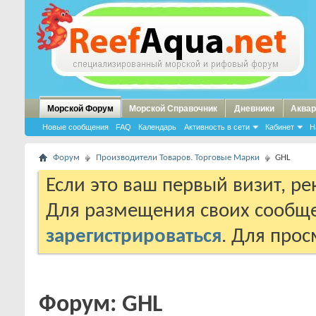
Морской Форум
Морской Справочник
Дневники
Аквар
Новые сообщения
FAQ
Календарь
Активность в сети
Кабинет
Н
Форум
Производители Товаров. Торговые Марки
GHL
Если это ваш первый визит, р
Для размещения своих сообщ
зарегистрироваться
. Для про
Форум:
GHL