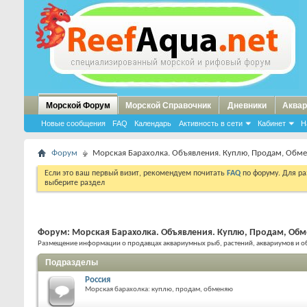
Морской Форум
Морской Справочник
Дневники
Аквар
Новые сообщения
FAQ
Календарь
Активность в сети
Кабинет
Н
Форум
Морская Барахолка. Объявления. Куплю, Продам, Обме
Если это ваш первый визит, рекомендуем почитать
FAQ
по форуму. Для р
выберите раздел
Форум:
Морская Барахолка. Объявления. Куплю, Продам, Об
Размещение информации о продавцах аквариумных рыб, растений, аквариумов и о
Подразделы
Россия
Морская барахолка: куплю, продам, обменяю