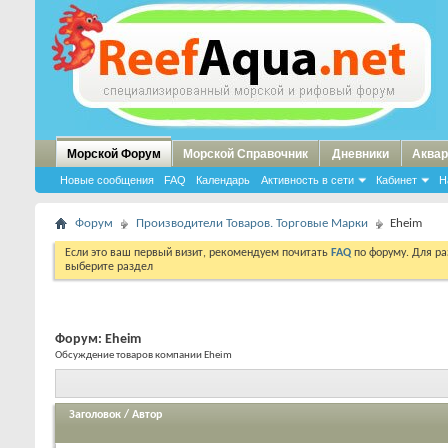
Морской Форум
Морской Справочник
Дневники
Аквар
Новые сообщения
FAQ
Календарь
Активность в сети
Кабинет
Н
Форум
Производители Товаров. Торговые Марки
Eheim
Если это ваш первый визит, рекомендуем почитать
FAQ
по форуму. Для р
выберите раздел
Форум:
Eheim
Обсуждение товаров компании Eheim
Заголовок
/
Автор