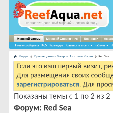
Морской Форум
Морской Справочник
Дневники
Аквар
Новые сообщения
FAQ
Календарь
Активность в сети
Кабинет
Н
Форум
Производители Товаров. Торговые Марки
Red Sea
Если это ваш первый визит, р
Для размещения своих сообщ
зарегистрироваться
. Для про
Показаны темы с 1 по 2 из 2
Форум:
Red Sea