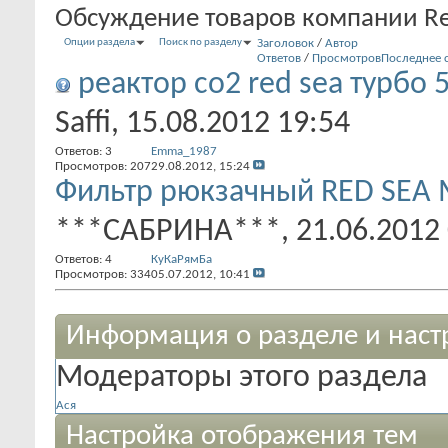
Обсуждение товаров компании Re
Опции раздела
Поиск по разделу
Заголовок
/
Автор
Ответов
/
Просмотров
Последнее 
реактор со2 red sea турбо
Saffi
, 15.08.2012 19:54
Ответов:
3
Emma_1987
Просмотров: 207
29.08.2012,
15:24
Фильтр рюкзачный RED SEA 
***САБРИНА***
, 21.06.2012
Ответов:
4
КуКаРямБа
Просмотров: 334
05.07.2012,
10:41
Информация о разделе и наст
Модераторы этого раздела
Ася
Настройка отображения тем