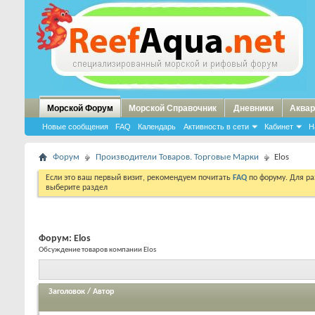
Морской Форум
Морской Справочник
Дневники
Аквар
Новые сообщения
FAQ
Календарь
Активность в сети
Кабинет
Н
Форум
Производители Товаров. Торговые Марки
Elos
Если это ваш первый визит, рекомендуем почитать
FAQ
по форуму. Для р
выберите раздел
Форум:
Elos
Обсуждение товаров компании Elos
Заголовок
/
Автор