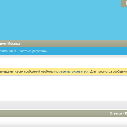
иум Месяца
авигация
Система репутации
азмещения своих сообщений необходимо
зарегистрироваться
. Для просмотра сообщен
Ответов
/
П