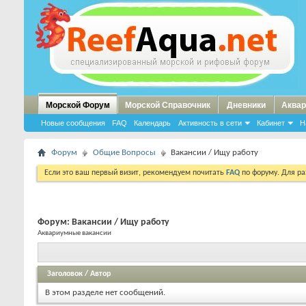
Морской Форум
Морской Справочник
Дневники
Аквар
Новые сообщения
FAQ
Календарь
Активность в сети
Кабинет
Н
Форум
Общие Вопросы
Вакансии / Ищу работу
Если это ваш первый визит, рекомендуем почитать
FAQ
по форуму. Для р
Форум:
Вакансии / Ищу работу
Аквариумные вакансии
Заголовок
/
Автор
В этом разделе нет сообщений.