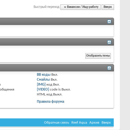
Быстрый переход
Вакансии / Ищу работу
Вверх
BB коды
Вкл.
Смайлы
Вкл.
я
[IMG]
код
Вкл.
ообщения
[VIDEO]
code is
Выкл.
HTML код
Выкл.
Правила форума
Обратная связь
Reef Aqua
Архив
Вверх