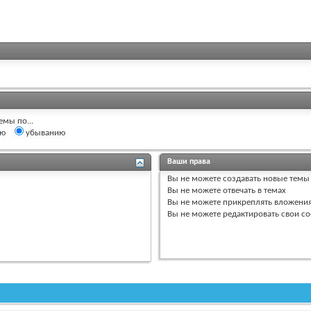
емы по...
ию
убыванию
Ваши права
Вы
не можете
создавать новые темы
Вы
не можете
отвечать в темах
Вы
не можете
прикреплять вложени
Вы
не можете
редактировать свои с