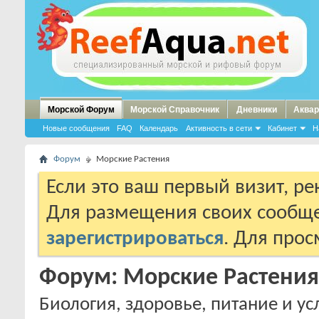
Морской Форум
Морской Справочник
Дневники
Аквар
Новые сообщения
FAQ
Календарь
Активность в сети
Кабинет
Н
Форум
Морские Растения
Если это ваш первый визит, р
Для размещения своих сообщ
зарегистрироваться
. Для про
Форум:
Морские Растения
Биология, здоровье, питание и у