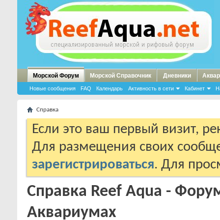
Морской Форум
Морской Справочник
Дневники
Аквар
Новые сообщения
FAQ
Календарь
Активность в сети
Кабинет
Н
Справка
Если это ваш первый визит, р
Для размещения своих сообщ
зарегистрироваться
. Для про
Справка Reef Aqua - Фор
Аквариумах