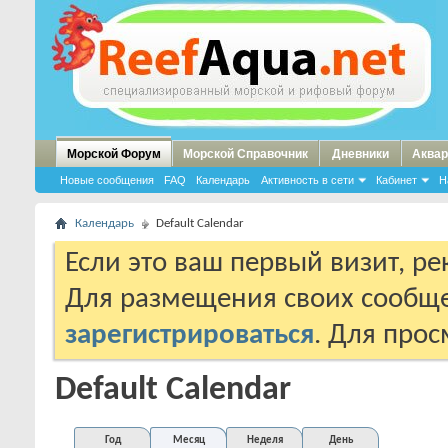
Морской Форум
Морской Справочник
Дневники
Аквар
Новые сообщения
FAQ
Календарь
Активность в сети
Кабинет
Н
Календарь
Default Calendar
Если это ваш первый визит, р
Для размещения своих сообщ
зарегистрироваться
. Для про
Default Calendar
Год
Месяц
Неделя
День