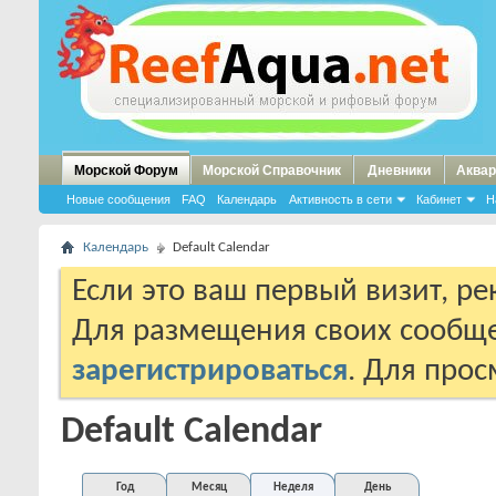
Морской Форум
Морской Справочник
Дневники
Аквар
Новые сообщения
FAQ
Календарь
Активность в сети
Кабинет
Н
Календарь
Default Calendar
Если это ваш первый визит, р
Для размещения своих сообщ
зарегистрироваться
. Для про
Default Calendar
Год
Месяц
Неделя
День