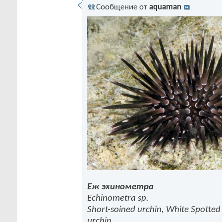
Сообщение от
aquaman
Еж эхинометра
Echinometra sp.
Short-soined urchin, White Spotted
urchin