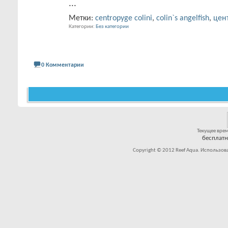
...
Метки:
centropyge colini
,
colin`s angelfish
,
цен
Категории
Без категории
0 Комментарии
Текущее вре
бесплат
Copyright © 2012 Reef Aqua. Использов