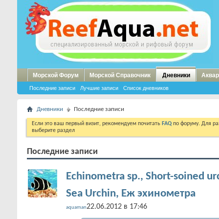
Морской Форум
Морской Справочник
Дневники
Аквар
Последние записи
Лучшие записи
Список дневников
Дневники
Последние записи
Если это ваш первый визит, рекомендуем почитать
FAQ
по форуму. Для р
выберите раздел
Последние записи
Echinometra sp., Short-soined ur
Sea Urchin, Еж эхинометра
22.06.2012 в 17:46
aquaman