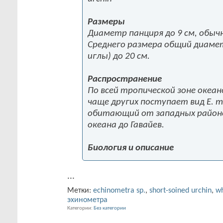
Размеры
Диаметр панциря до 9 см, обыч
Среднего размера общий диаме
иглы) до 20 см.
Распространение
По всей тропической зоне океан
чаще других поступает вид E. m
обитающий от западных район
океана до Гавайев.
Биология и описание
...
Метки:
echinometra sp.
,
short-soined urchin
,
wh
эхинометра
Категории
Без категории