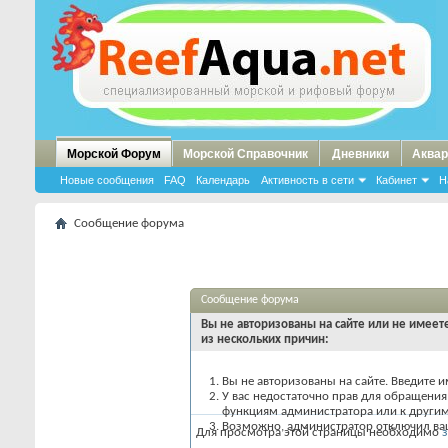
Морской Форум
Морской Справочник
Дневники
Аквар
Новые сообщения
FAQ
Календарь
Активность в сети
Кабинет
Н
Сообщение форума
Сообщение форума
Вы не авторизованы на сайте или не имеете
из нескольких причин:
Вы не авторизованы на сайте. Введите и
У вас недостаточно прав для обращения 
функциям администратора или к други
Возможно, администратор отключил вашу
Для просмотра этой страницы необходимо