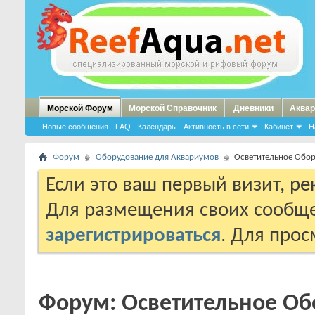
Морской Форум
Морской Справочник
Дневники
Аквар
Новые сообщения
FAQ
Календарь
Активность в сети
Кабинет
Н
Форум
Оборудование для Аквариумов
Осветительное Обо
Если это ваш первый визит, р
Для размещения своих сообщ
зарегистрироваться
. Для про
Форум:
Осветительное Об