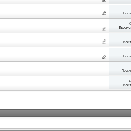
Просм
О
Просмот
Просм
Просм
Просм
О
Просм