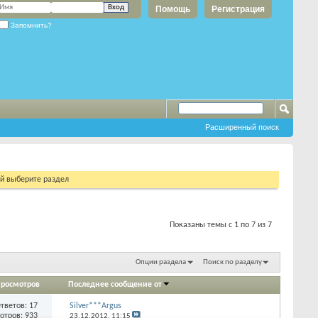
Помощь
Регистрация
Запомнить?
Расширенный поиск
ий выберите раздел
Показаны темы с 1 по 7 из 7
Опции раздела
Поиск по разделу
росмотров
Последнее сообщение от
тветов:
17
Silver***Argus
отров: 933
23.12.2012,
11:15