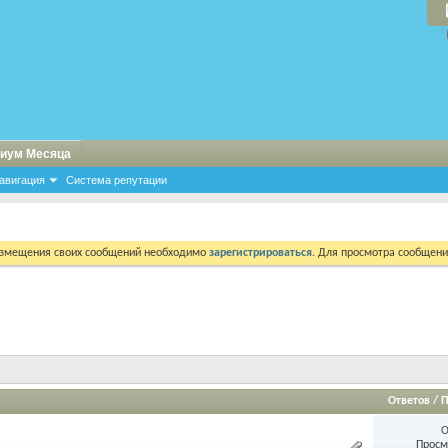
иум Месяца
авигация
Система репутации
азмещения своих сообщений необходимо
зарегистрироваться
. Для просмотра сообщен
Ответов
/
П
О
Просм