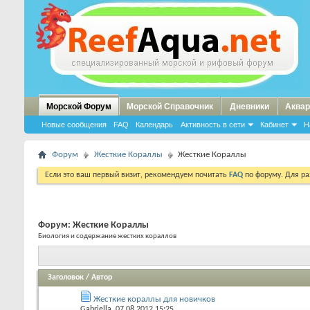
Морской Форум
Морской Справочник
Дневники
Аквар
Новые сообщения
FAQ
Календарь
Активность в сети
Кабинет
Н
Форум
Жесткие Кораллы
Жесткие Кораллы
Если это ваш первый визит, рекомендуем почитать
FAQ
по форуму. Для р
Форум:
Жесткие Кораллы
Биология и содержание жестких кораллов
Заголовок
/
Автор
Жесткие кораллы для новичков
Gabriella
, 07.08.2012 15:25