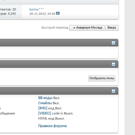
тветов:
20
karina***
ров: 4,245
20.11.2012,
14:45
Быстрый переход
Аквариум Месяца
Вверх
BB коды
Вкл.
Смайлы
Вкл.
я
[IMG]
код
Вкл.
ообщения
[VIDEO]
code is
Выкл.
HTML код
Выкл.
Правила форума