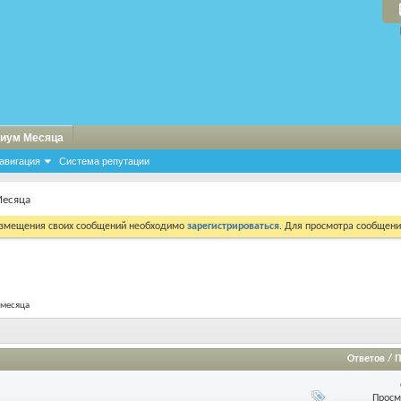
иум Месяца
авигация
Система репутации
Месяца
азмещения своих сообщений необходимо
зарегистрироваться
. Для просмотра сообщен
 месяца
Ответов
/
П
Просм