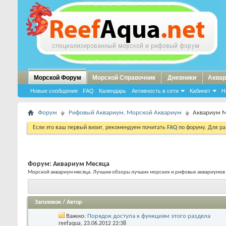
Морской Форум
Морской Справочник
Дневники
Аквар
Новые сообщения
FAQ
Календарь
Активность в сети
Кабинет
Н
Форум
Рифовый Аквариум, Морской Аквариум
Аквариум 
Если это ваш первый визит, рекомендуем почитать
FAQ
по форуму. Для р
Форум:
Аквариум Месяца
Морской аквариум месяца. Лучшие обзоры лучших морских и рифовых аквариумов
Заголовок
/
Автор
Важно:
Порядок доступа к функциям этого раздела
reefaqua
, 23.06.2012 22:38