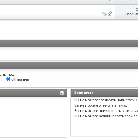
О
Просмот
емы по...
ию
убыванию
Ваши права
Вы
не можете
создавать новые темы
Вы
не можете
отвечать в темах
Вы
не можете
прикреплять вложени
Вы
не можете
редактировать свои с