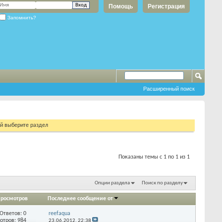
Помощь
Регистрация
Запомнить?
Расширенный поиск
ий выберите раздел
Показаны темы с 1 по 1 из 1
Опции раздела
Поиск по разделу
росмотров
Последнее сообщение от
Ответов:
0
reefaqua
отров: 984
23.06.2012,
22:38