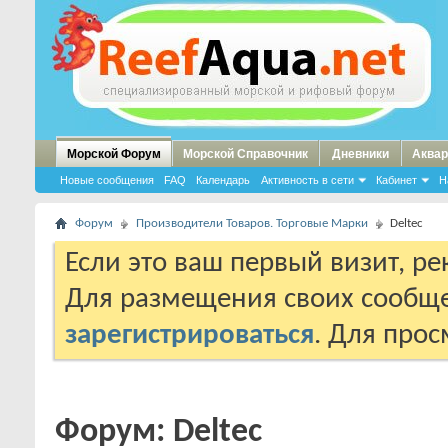
Морской Форум
Морской Справочник
Дневники
Аквар
Новые сообщения
FAQ
Календарь
Активность в сети
Кабинет
Н
Форум
Производители Товаров. Торговые Марки
Deltec
Если это ваш первый визит, р
Для размещения своих сообщ
зарегистрироваться
. Для про
Форум:
Deltec