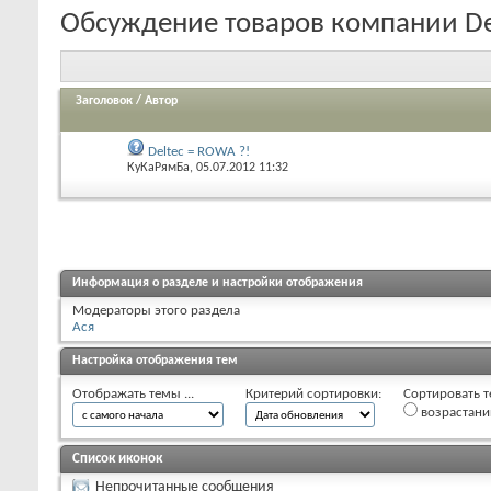
Обсуждение товаров компании De
Заголовок
/
Автор
Deltec = ROWA ?!
КуКаРямБа
, 05.07.2012 11:32
Информация о разделе и настройки отображения
Модераторы этого раздела
Ася
Настройка отображения тем
Отображать темы ...
Критерий сортировки:
Сортировать т
возрастан
Список иконок
Непрочитанные сообщения